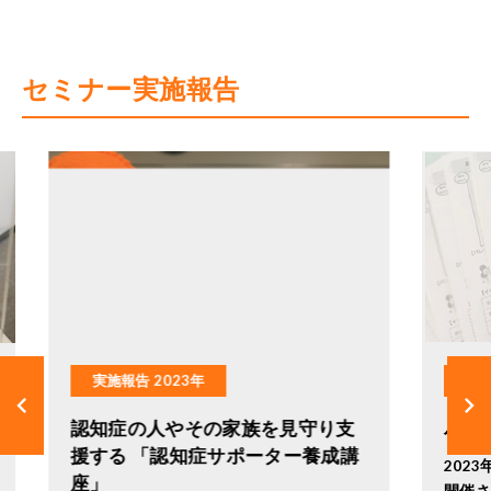
セミナー実施報告
実施報告 2023年
keyboard_arrow_left
keyboard_arrow_right
支
バレンタインに愛を込めて♡
「
講
ィ
2023年2月14日 ともえみフェア第二弾が
開催されました。 日ごろの感謝の気持ち