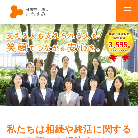
search
ホーム
サービスメニュー
生前対策
セミナー情報
老後のサポート
セミナー実施報告
お客様の声
私たちは相続や終活に関する