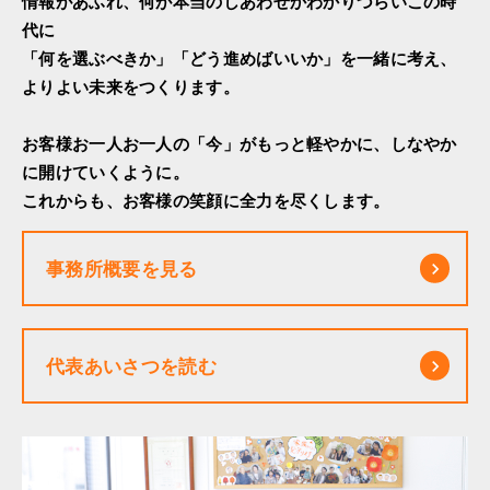
情報があふれ、何が本当のしあわせかわかりづらいこの時
代に
「何を選ぶべきか」「どう進めばいいか」を一緒に考え、
よりよい未来をつくります。
お客様お一人お一人の「今」がもっと軽やかに、しなやか
に開けていくように。
これからも、お客様の笑顔に全力を尽くします。
事務所概要を見る
keyboard_arrow_right
代表あいさつを読む
keyboard_arrow_right