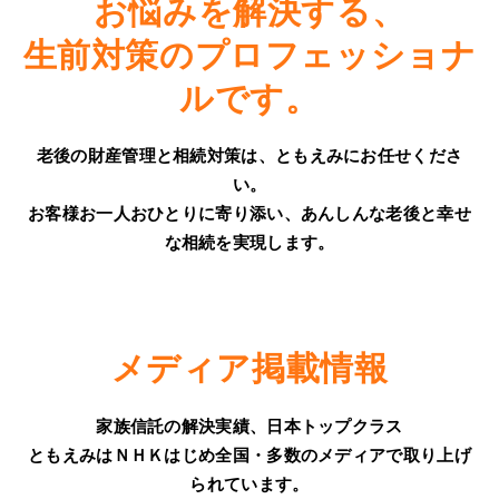
お悩みを解決する、
死後の手続き
セミナー開催情報
ご利用の流れ
生前対策のプロフェッショナ
初めての方へ
お知らせ
ルです。
無料相談のご案内
ともえみニュース
老後の財産管理と相続対策は、ともえみにお任せくださ
ともえみについて
い。
お客様お一人おひとりに寄り添い、あんしんな老後と幸せ
料金表
代表ブログ
事務所概要/アクセス
な相続を実現します。
phone
keyboard_arrow_right
電話で問い合わせ
よくあるご質問
代表あいさつ/スタッフ紹介
受付時間：9時～18時 365日受付
メディア掲載情報
お問い合わせ/予約
ともえみが選ばれる理由
keyboard_arrow_right
お問合せ・ご予約
家族信託の解決実績、日本トップクラス
メディア掲載情報
ともえみはＮＨＫはじめ全国・多数のメディアで取り上げ
keyboard_arrow_right
無料相談実施中
られています。