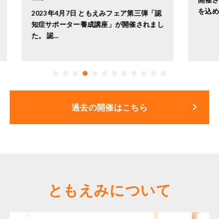
2
を込めて...
催
「認
る
まし
keyboard_arrow_right
過去の開催はこちら
ともえみについて