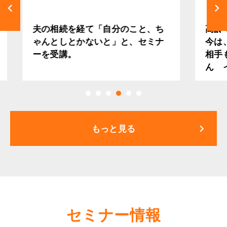
keyboard_arrow_left
keyboard_arrow_right
ち
高齢で一人暮らしの悩みが解決。
法
ナ
今は、同じ悩みを抱える人の相談
で
相手もしています 大阪市 Ｈさ
イ
ん インタビュー
keyboard_arrow_right
もっと見る
セミナー情報