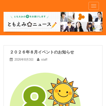
S
TOGGLE
k
i
p
t
o
m
a
i
n
２０２６年８月イベントのお知らせ
c
2026年8月3日
staff
o
n
t
e
n
t