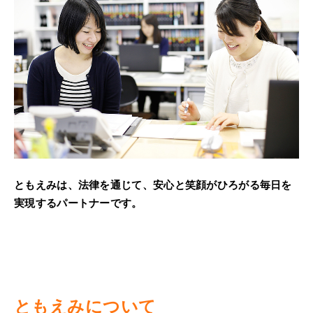
死後の手続き
セミナー開催情報
ご利用の流れ
初めての方へ
お知らせ
無料相談のご案内
ともえみニュース
ともえみについて
料金表
代表ブログ
事務所概要/アクセス
phone
keyboard_arrow_right
電話で問い合わせ
ともえみは、法律を通じて、安心と笑顔がひろがる毎日を
よくあるご質問
代表あいさつ/スタッフ紹介
実現するパートナーです。
受付時間：9時～18時 365日受付
お問い合わせ/予約
ともえみが選ばれる理由
keyboard_arrow_right
お問合せ・ご予約
メディア掲載情報
keyboard_arrow_right
ともえみについて
無料相談実施中