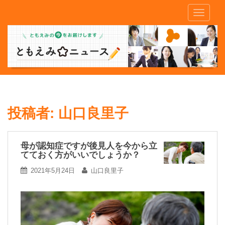
S
TOGGLE
k
i
p
t
o
m
a
i
n
投稿者:
山口良里子
c
o
n
母が認知症ですが後見人を今から立
てておく方がいいでしょうか？
t
e
2021年5月24日
山口良里子
n
t