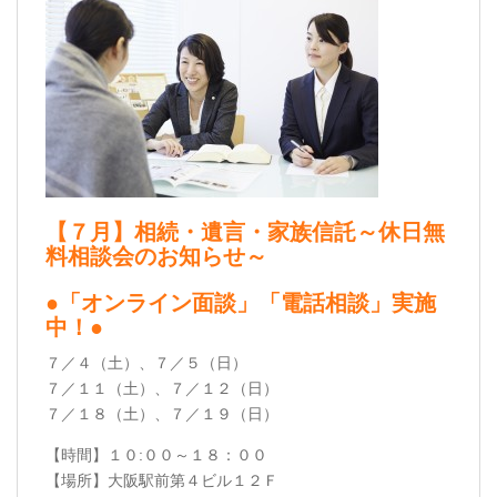
【７月】相続・遺言・家族信託～休日無
料相談会のお知らせ～
●「オンライン面談」「電話相談」実施
中！●
７／４（土）、７／５（日）
７／１１（土）、７／１２（日）
７／１８（土）、７／１９（日）
【時間】１０:００～１８：００
【場所】大阪駅前第４ビル１２Ｆ