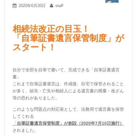
2020年6月20日
staff
相続法改正の目玉！
「自筆証書遺言保管制度」が
スタート！
自分で全部を自筆で書いて、完成できる「自筆証書遺言
書」
これまで自筆証書遺言は、作成後、自宅で保管されること
が多く、紛失・亡失や相続人による遺言書の廃棄・改ざん
等の恐れがありました。
このような問題点の対応策として、法務局で遺言書を保管
してくれる
「
自筆証書遺言保管制度」が創設（
2020
年
7
月
10
日施行）
されました。