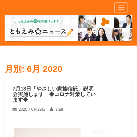
S
TOGGLE
k
i
p
t
o
m
a
i
n
月別:
6月 2020
c
o
n
7月18日「やさしい家族信託」説明
会実施します ◆コロナ対策してい
t
ます◆
e
n
2020年6月29日
staff
t