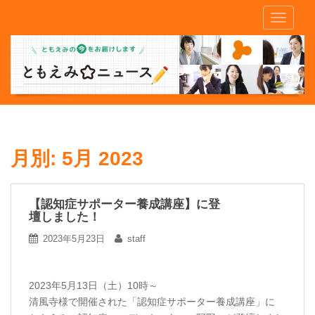
S
TOGGLE
k
i
p
t
o
m
a
i
n
月別:
5月 2023
c
o
n
【認知症サポーター養成講座】に登
壇しました！
t
e
2023年5月23日
staff
n
t
2023年5月13日（土）10時～
清風寺様で開催された「認知症サポーター養成講座」に