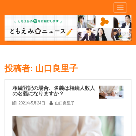
S
TOGGLE
k
i
p
t
o
m
a
i
n
投稿者:
山口良里子
c
o
n
相続登記の場合、名義は相続人数人
の名義になりますか？
t
e
2021年5月24日
山口良里子
n
t