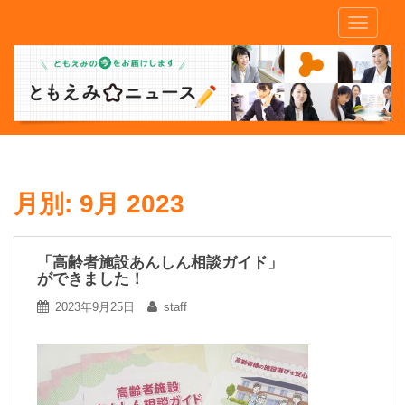
S
TOGGLE
k
i
p
t
o
m
a
i
n
月別:
9月 2023
c
o
n
「高齢者施設あんしん相談ガイド」
ができました！
t
e
2023年9月25日
staff
n
t