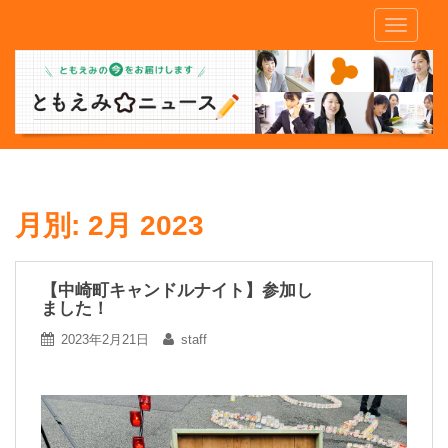
S
TOGGLE
k
i
p
t
o
m
a
i
n
月別:
2月 2023
c
o
n
【中崎町キャンドルナイト】参加し
ました！
t
e
2023年2月21日
staff
n
t