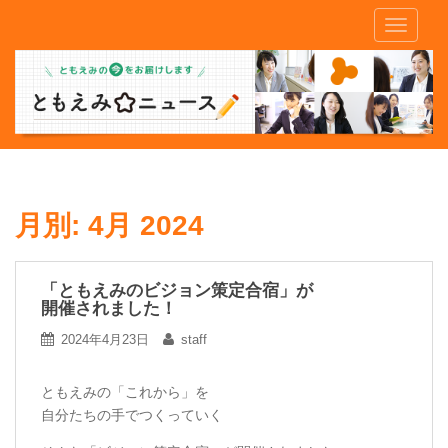
S
TOGGLE
k
i
p
t
o
m
a
i
n
月別:
4月 2024
c
o
n
「ともえみのビジョン策定合宿」が
開催されました！
t
e
2024年4月23日
staff
n
t
ともえみの「これから」を
自分たちの手でつくっていく