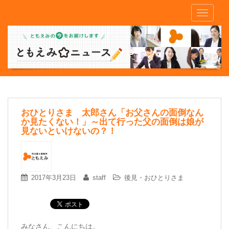
S
TOGGLE
k
i
p
t
o
m
a
i
n
おひとりさま 太郎さん「お父さんの面倒なん
か見たくない！」～出て行った父の面倒は娘が
c
見ないといけないの？！
o
n
t
e
2017年3月23日
staff
後見・おひとりさま
n
t
みなさん、こんにちは。