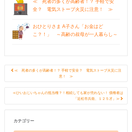
≪ 死者の多くが高齢者！？ 手軽で安
全？ 電気ストーブ火災に注意！ ≫
おひとりさま A子さん「お金はど
こ？！」 ～高齢の叔母が一人暮らし～
≪ 死者の多くが高齢者！？ 手軽で安全？ 電気ストーブ火災に注
投稿ナビゲーション
意！ ≫
≪ひいおじいちゃんの抵当権？！相続しても家が売れない！ 債権者は
「近松市兵衛、１２５才」≫
カテゴリー