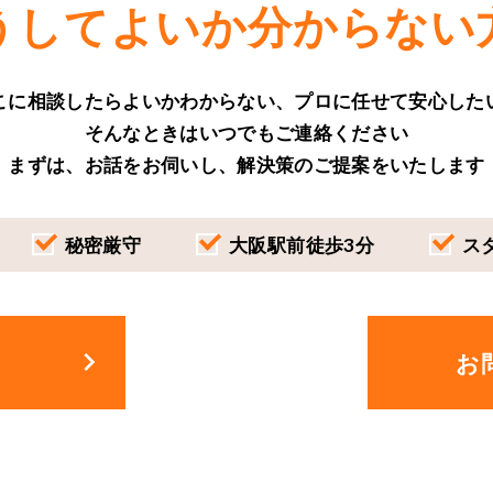
うしてよいか分からない
こに相談したらよいかわからない、プロに任せて安心した
そんなときはいつでもご連絡ください
まずは、お話をお伺いし、解決策のご提案をいたします
秘密厳守
大阪駅前
徒歩3分
ス
keyboard_arrow_right
お