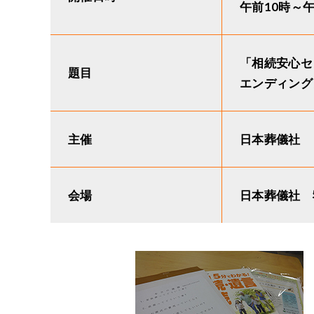
午前10時～
「相続安心セ
題目
エンディング
主催
日本葬儀社
会場
日本葬儀社 