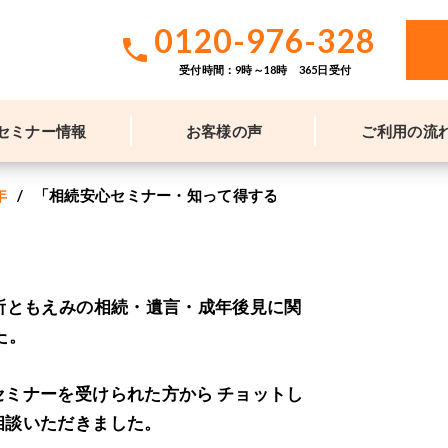
0120-976-328
phone
受付時間：9時～18時 365日受付
セミナー情報
お客様の声
ご利用の流
年
「相続安心セミナー・知って得するお葬儀セミナー」 （エ
所ともえみの相続・遺言・成年後見に関
た。
ミナーを受けられた方から チョットし
相談いただきました。