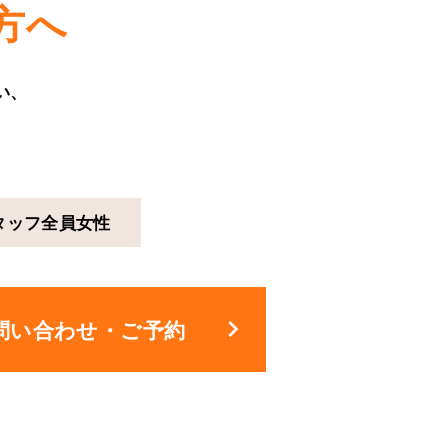
方へ
い、
タッフ
全員女性
keyboard_arrow_right
問い合わせ・ご予約